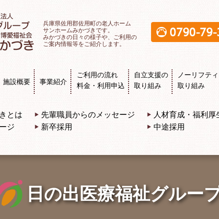
兵庫県佐用郡佐用町の老人ホーム
サンホームみかづきです。
みかづきの日々の様子や、ご利用の
ご案内情報等をご紹介します。
ご利用の流れ
自立支援の
ノーリフティ
施設概要
事業紹介
料金・利用申込
取り組み
取り組み
きとは
先輩職員からのメッセージ
人材育成・福利厚
ージ
新卒採用
中途採用
日の出医療福祉グルー