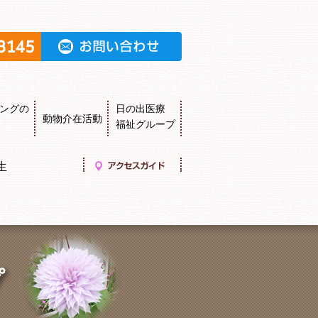
ングの
日の出医療
動物介在活動
福祉グループ
生
プ